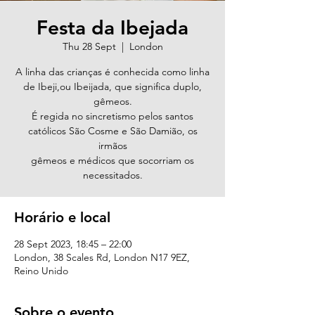
Festa da Ibejada
Thu 28 Sept
  |  
London
A linha das crianças é conhecida como linha
de Ibeji,ou Ibeijada, que significa duplo,
gêmeos.
É regida no sincretismo pelos santos
católicos São Cosme e São Damião, os
irmãos
gêmeos e médicos que socorriam os
necessitados.
Horário e local
28 Sept 2023, 18:45 – 22:00
London, 38 Scales Rd, London N17 9EZ,
Reino Unido
Sobre o evento