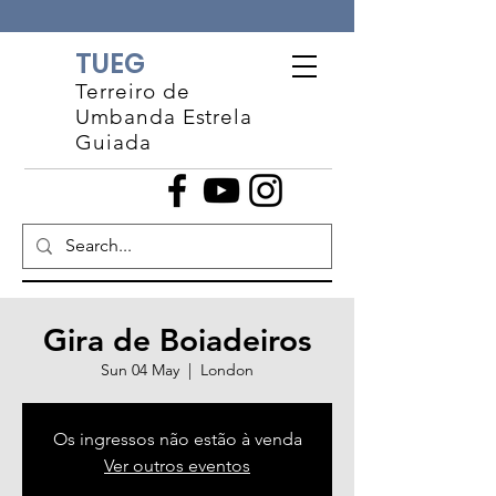
TUEG
Terreiro de
Umbanda Estrela
Guiada
Gira de Boiadeiros
Sun 04 May
  |  
London
Os ingressos não estão à venda
Ver outros eventos