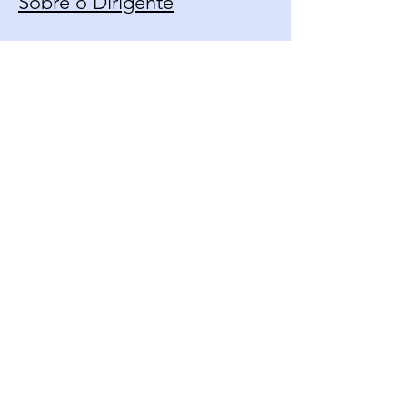
Sobre o Dirigente
Calendário
Contato
Política de Uso
Fique Por Dentro Das
Novidades
Email*
Enviar