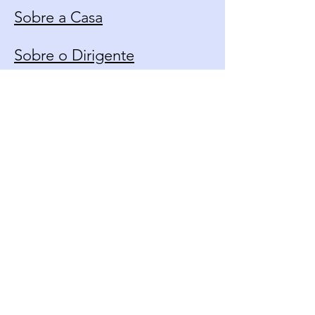
Sobre a Casa
Sobre o Dirigente
Calendário
Contato
Política de Uso
Fique Por Dentro Das
Novidades
Email*