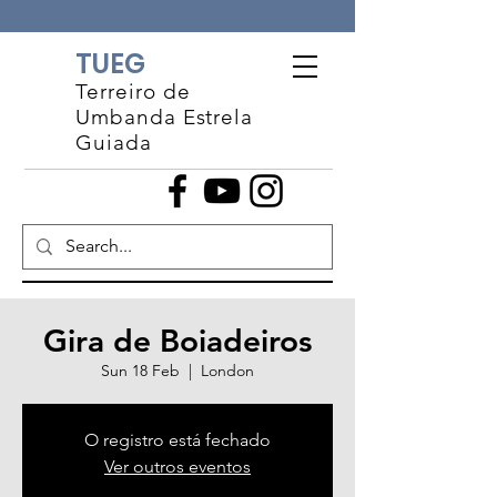
TUEG
Terreiro de
Umbanda Estrela
Guiada
Gira de Boiadeiros
Sun 18 Feb
  |  
London
O registro está fechado
Ver outros eventos