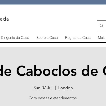
iada
Dirigente da Casa
Sobre a Casa
Regras da Casa
Mais 
 de Caboclos de
Sun 07 Jul
  |  
London
Com passes e atendimentos.