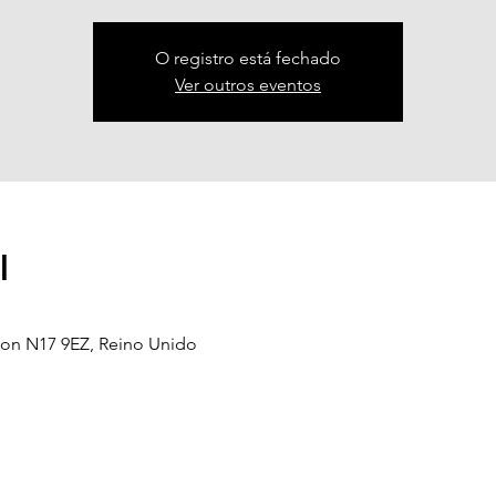
O registro está fechado
Ver outros eventos
l
don N17 9EZ, Reino Unido