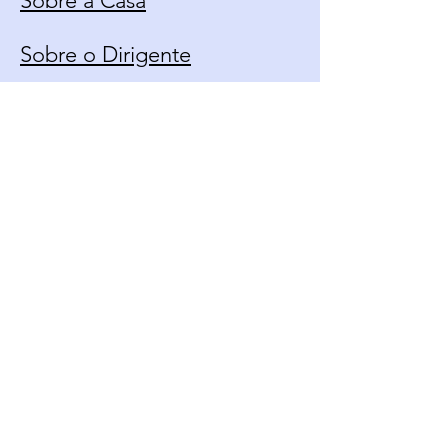
Sobre a Casa
Sobre o Dirigente
Calendário
Contato
Política de Uso
Fique Por Dentro Das
Novidades
Email*
Enviar