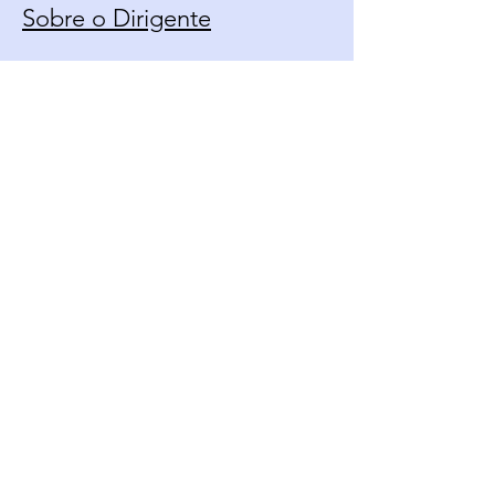
Sobre o Dirigente
Calendário
Contato
Política de Uso
Fique Por Dentro Das
Novidades
Email*
Enviar