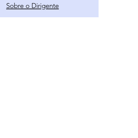
Sobre o Dirigente
Calendário
Contato
Política de Uso
Fique Por Dentro Das
Novidades
Email*
Enviar