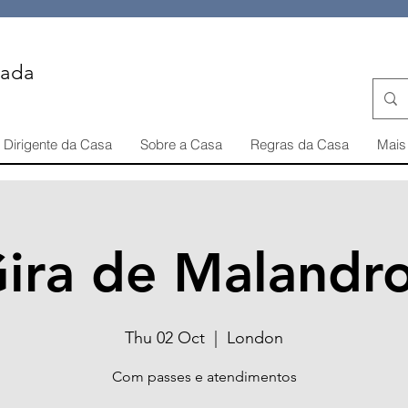
iada
Dirigente da Casa
Sobre a Casa
Regras da Casa
Mais 
ira de Malandr
Thu 02 Oct
  |  
London
Com passes e atendimentos