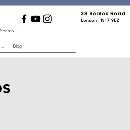
38 Scales Road
London - N17 9EZ
...
Blog
os