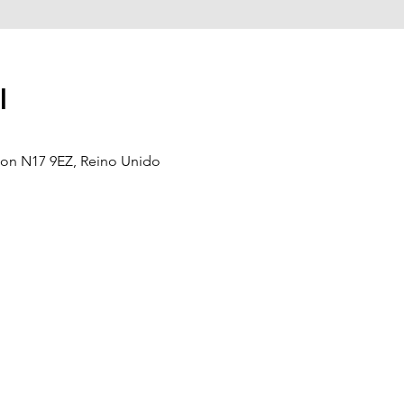
l
don N17 9EZ, Reino Unido