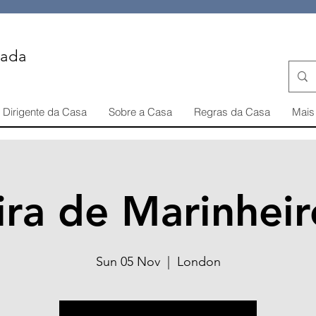
iada
Dirigente da Casa
Sobre a Casa
Regras da Casa
Mais 
ira de Marinheir
Sun 05 Nov
  |  
London