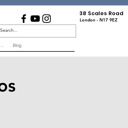
38 Scales Road
London - N17 9EZ
...
Blog
os