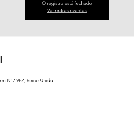
O registro está fechado
Ver outros eventos
l
don N17 9EZ, Reino Unido