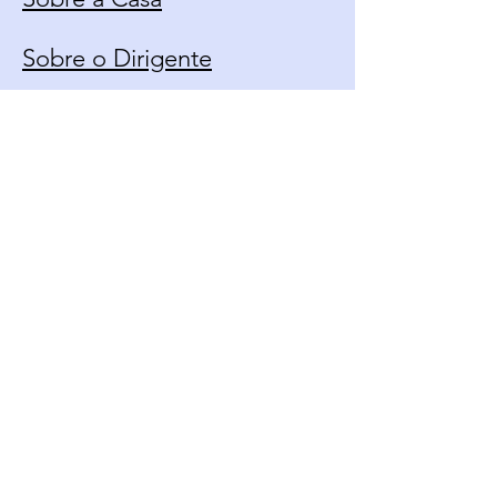
Sobre o Dirigente
Calendário
Contato
Política de Uso
Fique Por Dentro Das
Novidades
Email*
Enviar