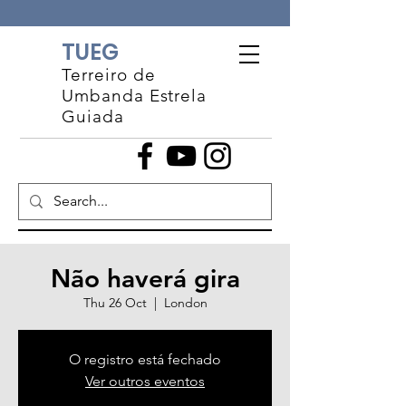
TUEG
Terreiro de
Umbanda Estrela
Guiada
Não haverá gira
Thu 26 Oct
  |  
London
O registro está fechado
Ver outros eventos