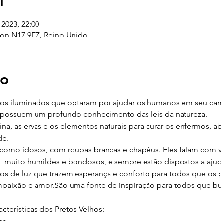
l
 2023, 22:00
don N17 9EZ, Reino Unido
to
itos iluminados que optaram por ajudar os humanos em seu cam
e possuem um profundo conhecimento das leis da natureza. 
a, as ervas e os elementos naturais para curar os enfermos, ab
de.
omo idosos, com roupas brancas e chapéus. Eles falam com vo
 muito humildes e bondosos, e sempre estão dispostos a ajud
itos de luz que trazem esperança e conforto para todos que os 
paixão e amor.São uma fonte de inspiração para todos que 
cterísticas dos Pretos Velhos:
es