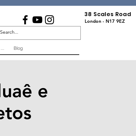
38 Scales Road
London - N17 9EZ
...
Blog
luaê e
etos