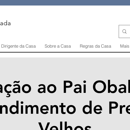
iada
Dirigente da Casa
Sobre a Casa
Regras da Casa
Mais 
ção ao Pai Oba
ndimento de Pr
Velhos