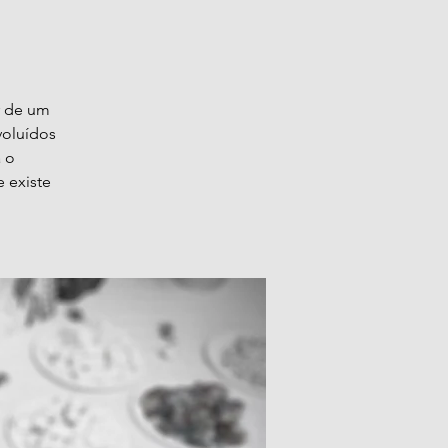
r de um
voluídos
a o
 existe