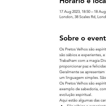
Horário e loca
17 Aug 2023, 18:50 – 18 Aug
London, 38 Scales Rd, Lon
Sobre o even
Os Pretos Velhos são espír
são sábios e experientes, 
Trabalham com a magia Divin
proporcionar paz e felicida
Geralmente se apresentam c
um linguagem simples. São 
Os Pretos Velhos são espír
exemplo de sabedoria, com
evolução espiritual.
Aqui estão algumas das cara
São sábios e experient