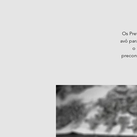
Os Pre
avô par
o 
precon