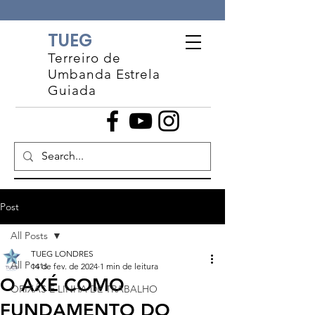
TUEG
Terreiro de
Umbanda Estrela
Guiada
Post
All Posts
TUEG LONDRES
All Posts
14 de fev. de 2024
1 min de leitura
O AXÉ COMO
ORIXÁS E LINHA DE TRABALHO
FUNDAMENTO DO